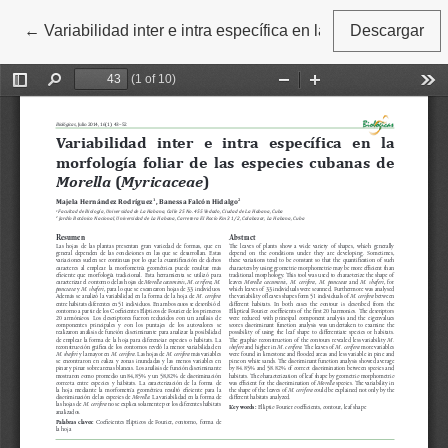
←
Volver a los detalles del artículo
Variabilidad inter e intra específica en la morfolofía fol
Descargar