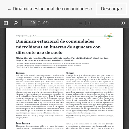
←
Volver a los detalles del artículo
Dinámica estacional de comunidades microbianas en hue
Descargar