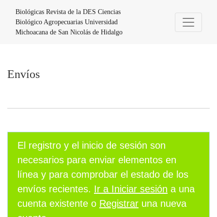
Envíos
Biológicas Revista de la DES Ciencias
Biológico Agropecuarias Universidad
Michoacana de San Nicolás de Hidalgo
Envíos
El registro y el inicio de sesión son
necesarios para enviar elementos en
línea y para comprobar el estado de los
envíos recientes.
Ir a Iniciar sesión
a una
cuenta existente o
Registrar
una nueva