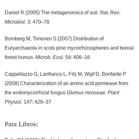
Daniel R (2005) The metagenomics of soil.
Nat. Rev.
Microbiol.
3: 470–78
Bomberg M, Timonen S (2007) Distribution of
Euryarchaeota in scots pine mycorrhizospheres and boreal
forest humus.
Microb. Ecol.
54: 406–16
Cappellazzo G, Lanfranco L, Fitz M, Wipf D, Bonfante P
(2008) Characterization of an amino acid permease from
the endomycorrhizal fungus
Glomus mosseae
.
Plant
Physiol.
147: 429–37
Para Libros: