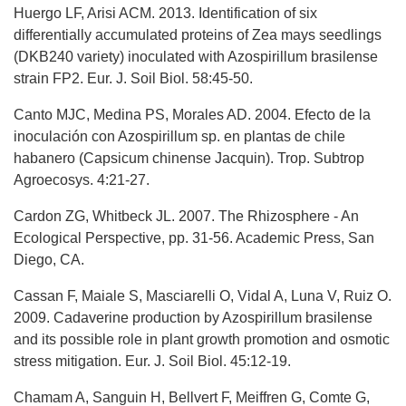
Huergo LF, Arisi ACM. 2013. Identification of six
differentially accumulated proteins of Zea mays seedlings
(DKB240 variety) inoculated with Azospirillum brasilense
strain FP2. Eur. J. Soil Biol. 58:45-50.
Canto MJC, Medina PS, Morales AD. 2004. Efecto de la
inoculación con Azospirillum sp. en plantas de chile
habanero (Capsicum chinense Jacquin). Trop. Subtrop
Agroecosys. 4:21-27.
Cardon ZG, Whitbeck JL. 2007. The Rhizosphere - An
Ecological Perspective, pp. 31-56. Academic Press, San
Diego, CA.
Cassan F, Maiale S, Masciarelli O, Vidal A, Luna V, Ruiz O.
2009. Cadaverine production by Azospirillum brasilense
and its possible role in plant growth promotion and osmotic
stress mitigation. Eur. J. Soil Biol. 45:12-19.
Chamam A, Sanguin H, Bellvert F, Meiffren G, Comte G,