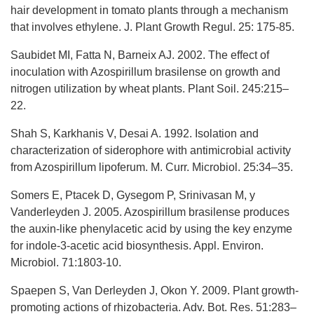
hair development in tomato plants through a mechanism
that involves ethylene. J. Plant Growth Regul. 25: 175-85.
Saubidet MI, Fatta N, Barneix AJ. 2002. The effect of
inoculation with Azospirillum brasilense on growth and
nitrogen utilization by wheat plants. Plant Soil. 245:215–
22.
Shah S, Karkhanis V, Desai A. 1992. Isolation and
characterization of siderophore with antimicrobial activity
from Azospirillum lipoferum. M. Curr. Microbiol. 25:34–35.
Somers E, Ptacek D, Gysegom P, Srinivasan M, y
Vanderleyden J. 2005. Azospirillum brasilense produces
the auxin-like phenylacetic acid by using the key enzyme
for indole-3-acetic acid biosynthesis. Appl. Environ.
Microbiol. 71:1803-10.
Spaepen S, Van Derleyden J, Okon Y. 2009. Plant growth-
promoting actions of rhizobacteria. Adv. Bot. Res. 51:283–