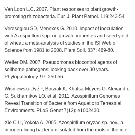
Van Loon L.C. 2007. Plant responses to plant growth-
promoting rhizobacteria. Eur. J. Plant Pathol. 119:243-54.
Veresoglou SD, Menexes G. 2010. Impact of inoculation
with Azospirillum spp. on growth properties and seed yield
of wheat: a meta-analysis of studies in the ISI Web of
Science from 1981 to 2008. Plant Soil. 337: 469-80.
Weller DM. 2007. Pseudomonas bíocontrol agents of
soilborne pathogens: looking back over 30 years.
Phytopathology. 97: 250-56.
Wisniewski-Dyé F, Borziak K, Khalsa-Moyers G, Alexandre
G, Sukharnikov LO, et al. 2011. Azospirillum Genomes
Reveal Transition of Bacteria from Aquatic to Terrestrial
Environments. PLoS Genet 7(12): e1002430.
Xie C-H, Yokota A. 2005. Azospirillum oryzae sp. nov., a
nitrogen-fixing bacterium isolated from the roots of the rice