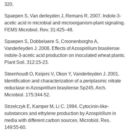
320.
Spaepen S, Van derleyden J, Remans R. 2007. Indole-3-
acetic acid in microbial and microorganism-plant signaling.
FEMS Microbiol. Rev. 31:425–48.
Spaepen S, Dobbelaere S, Croonenborghs A,
Vanderleyden J. 2008. Effects of Azospirillum brasilense
indole-3-acetic acid production on inoculated wheat plants.
Plant Soil. 312:15-23.
Steenhoudt O, Keijers V, Okon Y, Vanderleyden J. 2001.
Identification and characterization of a periplasmic nitrate
reductase in Azospirillum brasilense Sp245. Arch.
Microbiol. 175:344-52.
Strzelczyk E, Kamper M, Li C. 1994. Cytocinin-like-
substances and ethylene production by Azospirillum in
media with different carbon sources. Microbiol. Res.
149:55-60.