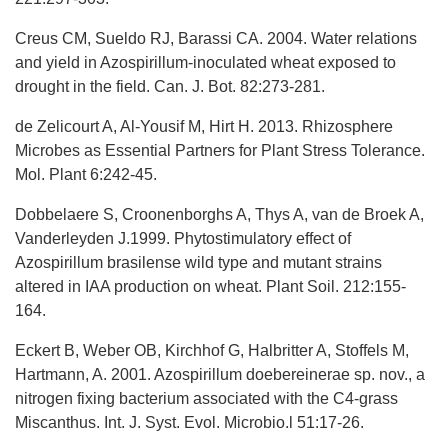
Creus CM, Sueldo RJ, Barassi CA. 2004. Water relations
and yield in Azospirillum-inoculated wheat exposed to
drought in the field. Can. J. Bot. 82:273-281.
de Zelicourt A, Al-Yousif M, Hirt H. 2013. Rhizosphere
Microbes as Essential Partners for Plant Stress Tolerance.
Mol. Plant 6:242-45.
Dobbelaere S, Croonenborghs A, Thys A, van de Broek A,
Vanderleyden J.1999. Phytostimulatory effect of
Azospirillum brasilense wild type and mutant strains
altered in IAA production on wheat. Plant Soil. 212:155-
164.
Eckert B, Weber OB, Kirchhof G, Halbritter A, Stoffels M,
Hartmann, A. 2001. Azospirillum doebereinerae sp. nov., a
nitrogen fixing bacterium associated with the C4-grass
Miscanthus. Int. J. Syst. Evol. Microbio.l 51:17-26.