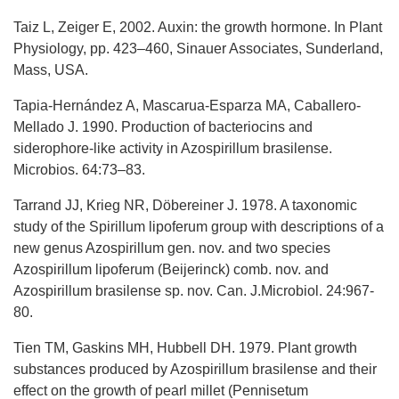
Taiz L, Zeiger E, 2002. Auxin: the growth hormone. In Plant
Physiology, pp. 423–460, Sinauer Associates, Sunderland,
Mass, USA.
Tapia-Hernández A, Mascarua-Esparza MA, Caballero-
Mellado J. 1990. Production of bacteriocins and
siderophore-like activity in Azospirillum brasilense.
Microbios. 64:73–83.
Tarrand JJ, Krieg NR, Döbereiner J. 1978. A taxonomic
study of the Spirillum lipoferum group with descriptions of a
new genus Azospirillum gen. nov. and two species
Azospirillum lipoferum (Beijerinck) comb. nov. and
Azospirillum brasilense sp. nov. Can. J.Microbiol. 24:967-
80.
Tien TM, Gaskins MH, Hubbell DH. 1979. Plant growth
substances produced by Azospirillum brasilense and their
effect on the growth of pearl millet (Pennisetum