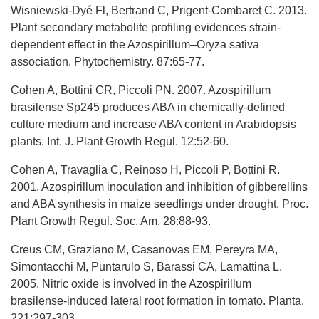
Wisniewski-Dyé Fl, Bertrand C, Prigent-Combaret C. 2013.
Plant secondary metabolite profiling evidences strain-
dependent effect in the Azospirillum–Oryza sativa
association. Phytochemistry. 87:65-77.
Cohen A, Bottini CR, Piccoli PN. 2007. Azospirillum
brasilense Sp245 produces ABA in chemically-defined
culture medium and increase ABA content in Arabidopsis
plants. Int. J. Plant Growth Regul. 12:52-60.
Cohen A, Travaglia C, Reinoso H, Piccoli P, Bottini R.
2001. Azospirillum inoculation and inhibition of gibberellins
and ABA synthesis in maize seedlings under drought. Proc.
Plant Growth Regul. Soc. Am. 28:88-93.
Creus CM, Graziano M, Casanovas EM, Pereyra MA,
Simontacchi M, Puntarulo S, Barassi CA, Lamattina L.
2005. Nitric oxide is involved in the Azospirillum
brasilense-induced lateral root formation in tomato. Planta.
221:297-303.