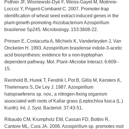
Pothier JF, Wisniewski-Dyé F, Weiss-Gayet M, Moënne-
Loccoz Y, Prigent-Combaret C. 2007. Promoter-trap
identification of wheat seed extract-induced genes in the
plant-growth-promoting rhizobacterium Azospirillum
brasilense Sp245. Microbiology. 153:3608-22.
Prinsen E, Costacurta A, Michiels K, Vanderleyden J, Van
Onckelen H. 1993. Azospirillum brasilense indole-3-acetic
acid biosynthesis: evidence for a non-tryptophan
dependent pathway. Mol. Plant–Microbe Interact. 6:609–
15.
Reinhold B, Hurek T, Fendrik I, Pot B, Gillis M, Kersters K,
Thielemans S, De Ley J. 1987. Azospirillum
halopraeferens sp. nov., a nitrogen-fixing organism
associated with roots of Kallar grass (Leptochloa fusca (L.)
Kunth). Int. J. Syst. Bacteriol. 37:43-51.
Ribaudo CM, Krumpholz EM, Cassan FD, Bottini R,
Cantore ML, Cura JA. 2006. Azospirillum sp. promotes root