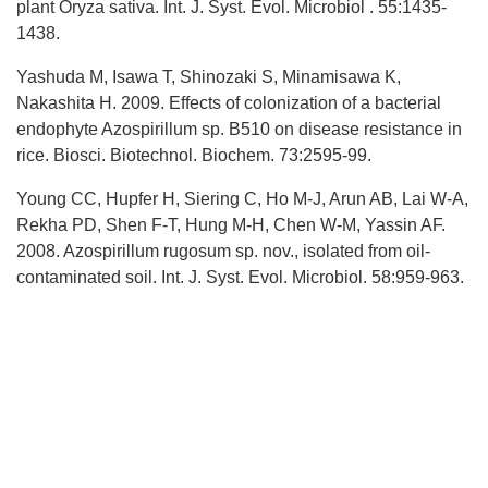
plant Oryza sativa. Int. J. Syst. Evol. Microbiol . 55:1435-
1438.
Yashuda M, Isawa T, Shinozaki S, Minamisawa K,
Nakashita H. 2009. Effects of colonization of a bacterial
endophyte Azospirillum sp. B510 on disease resistance in
rice. Biosci. Biotechnol. Biochem. 73:2595-99.
Young CC, Hupfer H, Siering C, Ho M-J, Arun AB, Lai W-A,
Rekha PD, Shen F-T, Hung M-H, Chen W-M, Yassin AF.
2008. Azospirillum rugosum sp. nov., isolated from oil-
contaminated soil. Int. J. Syst. Evol. Microbiol. 58:959-963.