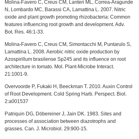
Molina-Favero C, Creus CM, Lanteri ML, Correa-Aragunde
N, Lombardo MC, Barassi CA, Lamattina L. 2007. Nitric
oxide and plant growth promoting rhizobacteria: Common
features influencing root growth and development. Adv.
Bot. Res. 46:1-33.
Molina-Favero C, Creus CM, Simontacchi M, Puntarulo S,
Lamattina L. 2008. Aerobic nitric oxide production by
Azospirillum brasilense Sp245 and its influence on root
architecture in tomato. Mol. Plant-Microbe Interact.
21:1001-9.
Overvoorde P, Fukaki H, Beeckman T. 2010. Auxin Control
of Root Development. Cold Spring Harb. Perspect. Biol.
2:a001537
Patriquin DG, Döbereiner J, Jain DK. 1983. Sites and
processes of association between diazotrophs and
grasses. Can. J. Microbiol. 29:900-15.