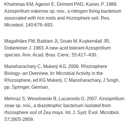
Khammas KM, Ageron E, Grimont PAD, Kaiser, P. 1989.
Azospirillum irakense sp. nov., a nitrogen fixing bacterium
associated with rice roots and rhizosphere soil. Res.
Microbiol. 140:679–693.
Magalhães FM, Baldani JI, Souto M, Kuykendall JR,
Dobereiner J. 1983. A new acid tolerant Azospirillum
species. Ann. Acad. Bras. Cienc. 55:417–430.
Manoharachary C, Mukerji KG. 2006. Rhizosphere
Biology–an Overview. In: Microbial Activity in the
Rhizosphere, ed KG Mukerji, C Manoharachary, J Singh,
pp. Springer, German.
Mehnaz S, Weselowski B, Lazarovits G. 2007. Azospirillum
zeae sp. nov., a diazotrophic bacterium isolated from
rhizosphere soil of Zea mays. Int. J. Syst. Evol. Microbiol.
57:2805-2809.