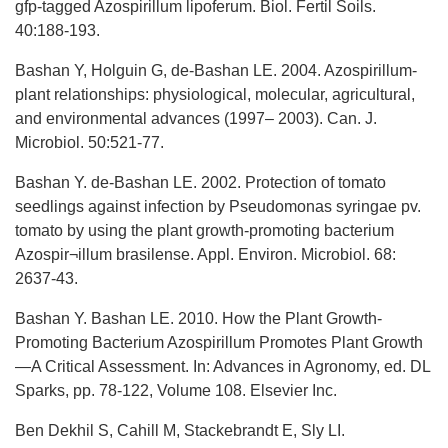
gfp-tagged Azospirillum lipoferum. Biol. Fertil Soils.
40:188-193.
Bashan Y, Holguin G, de-Bashan LE. 2004. Azospirillum-
plant relationships: physiological, molecular, agricultural,
and environmental advances (1997– 2003). Can. J.
Microbiol. 50:521-77.
Bashan Y. de-Bashan LE. 2002. Protection of tomato
seedlings against infection by Pseudomonas syringae pv.
tomato by using the plant growth-promoting bacterium
Azospir¬illum brasilense. Appl. Environ. Microbiol. 68:
2637-43.
Bashan Y. Bashan LE. 2010. How the Plant Growth-
Promoting Bacterium Azospirillum Promotes Plant Growth
—A Critical Assessment. In: Advances in Agronomy, ed. DL
Sparks, pp. 78-122, Volume 108. Elsevier Inc.
Ben Dekhil S, Cahill M, Stackebrandt E, Sly LI.