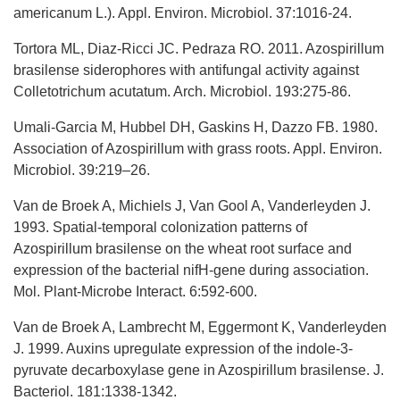
americanum L.). Appl. Environ. Microbiol. 37:1016-24.
Tortora ML, Diaz-Ricci JC. Pedraza RO. 2011. Azospirillum
brasilense siderophores with antifungal activity against
Colletotrichum acutatum. Arch. Microbiol. 193:275-86.
Umali-Garcia M, Hubbel DH, Gaskins H, Dazzo FB. 1980.
Association of Azospirillum with grass roots. Appl. Environ.
Microbiol. 39:219–26.
Van de Broek A, Michiels J, Van Gool A, Vanderleyden J.
1993. Spatial-temporal colonization patterns of
Azospirillum brasilense on the wheat root surface and
expression of the bacterial nifH-gene during association.
Mol. Plant-Microbe Interact. 6:592-600.
Van de Broek A, Lambrecht M, Eggermont K, Vanderleyden
J. 1999. Auxins upregulate expression of the indole-3-
pyruvate decarboxylase gene in Azospirillum brasilense. J.
Bacteriol. 181:1338-1342.