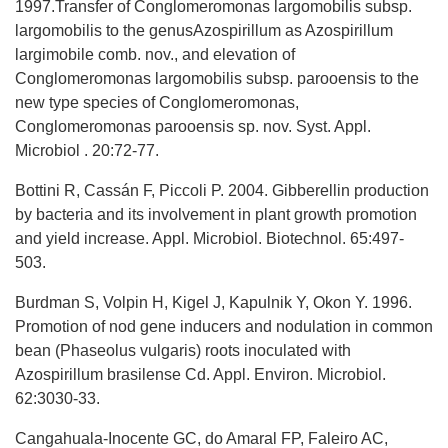
1997.Transfer of Conglomeromonas largomobilis subsp.
largomobilis to the genusAzospirillum as Azospirillum
largimobile comb. nov., and elevation of
Conglomeromonas largomobilis subsp. parooensis to the
new type species of Conglomeromonas,
Conglomeromonas parooensis sp. nov. Syst. Appl.
Microbiol . 20:72-77.
Bottini R, Cassán F, Piccoli P. 2004. Gibberellin production
by bacteria and its involvement in plant growth promotion
and yield increase. Appl. Microbiol. Biotechnol. 65:497-
503.
Burdman S, Volpin H, Kigel J, Kapulnik Y, Okon Y. 1996.
Promotion of nod gene inducers and nodulation in common
bean (Phaseolus vulgaris) roots inoculated with
Azospirillum brasilense Cd. Appl. Environ. Microbiol.
62:3030-33.
Cangahuala-Inocente GC, do Amaral FP, Faleiro AC,