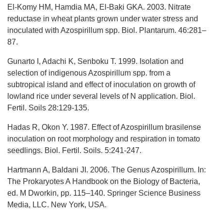
El-Komy HM, Hamdia MA, El-Baki GKA. 2003. Nitrate
reductase in wheat plants grown under water stress and
inoculated with Azospirillum spp. Biol. Plantarum. 46:281–
87.
Gunarto I, Adachi K, Senboku T. 1999. Isolation and
selection of indigenous Azospirillum spp. from a
subtropical island and effect of inoculation on growth of
lowland rice under several levels of N application. Biol.
Fertil. Soils 28:129-135.
Hadas R, Okon Y. 1987. Effect of Azospirillum brasilense
inoculation on root morphology and respiration in tomato
seedlings. Biol. Fertil. Soils. 5:241-247.
Hartmann A, Baldani JI. 2006. The Genus Azospirillum. In:
The Prokaryotes A Handbook on the Biology of Bacteria,
ed. M Dworkin, pp. 115–140. Springer Science Business
Media, LLC. New York, USA.