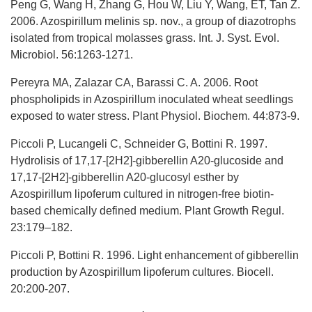
Peng G, Wang H, Zhang G, Hou W, Liu Y, Wang, ET, Tan Z.
2006. Azospirillum melinis sp. nov., a group of diazotrophs
isolated from tropical molasses grass. Int. J. Syst. Evol.
Microbiol. 56:1263-1271.
Pereyra MA, Zalazar CA, Barassi C. A. 2006. Root
phospholipids in Azospirillum inoculated wheat seedlings
exposed to water stress. Plant Physiol. Biochem. 44:873-9.
Piccoli P, Lucangeli C, Schneider G, Bottini R. 1997.
Hydrolisis of 17,17-[2H2]-gibberellin A20-glucoside and
17,17-[2H2]-gibberellin A20-glucosyl esther by
Azospirillum lipoferum cultured in nitrogen-free biotin-
based chemically defined medium. Plant Growth Regul.
23:179–182.
Piccoli P, Bottini R. 1996. Light enhancement of gibberellin
production by Azospirillum lipoferum cultures. Biocell.
20:200-207.