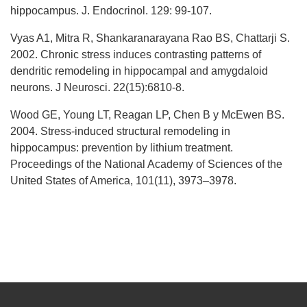
hippocampus. J. Endocrinol. 129: 99-107.
Vyas A1, Mitra R, Shankaranarayana Rao BS, Chattarji S.
2002. Chronic stress induces contrasting patterns of
dendritic remodeling in hippocampal and amygdaloid
neurons. J Neurosci. 22(15):6810-8.
Wood GE, Young LT, Reagan LP, Chen B y McEwen BS.
2004. Stress-induced structural remodeling in
hippocampus: prevention by lithium treatment.
Proceedings of the National Academy of Sciences of the
United States of America, 101(11), 3973–3978.