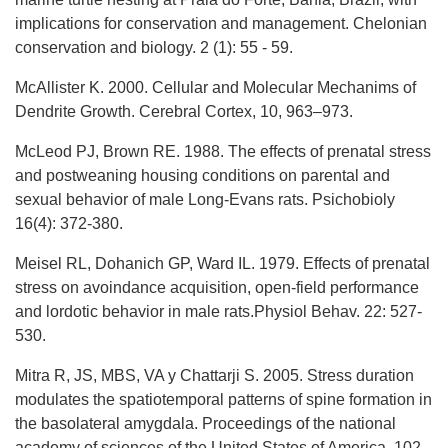
implications for conservation and management. Chelonian
conservation and biology. 2 (1): 55 - 59.
McAllister K. 2000. Cellular and Molecular Mechanims of
Dendrite Growth. Cerebral Cortex, 10, 963–973.
McLeod PJ, Brown RE. 1988. The effects of prenatal stress
and postweaning housing conditions on parental and
sexual behavior of male Long-Evans rats. Psichobioly
16(4): 372-380.
Meisel RL, Dohanich GP, Ward IL. 1979. Effects of prenatal
stress on avoindance acquisition, open-field performance
and lordotic behavior in male rats.Physiol Behav. 22: 527-
530.
Mitra R, JS, MBS, VA y Chattarji S. 2005. Stress duration
modulates the spatiotemporal patterns of spine formation in
the basolateral amygdala. Proceedings of the national
academy of sciences of the United States of America. 102