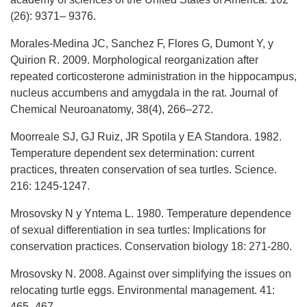
(26): 9371– 9376.
Morales-Medina JC, Sanchez F, Flores G, Dumont Y, y
Quirion R. 2009. Morphological reorganization after
repeated corticosterone administration in the hippocampus,
nucleus accumbens and amygdala in the rat. Journal of
Chemical Neuroanatomy, 38(4), 266–272.
Moorreale SJ, GJ Ruiz, JR Spotila y EA Standora. 1982.
Temperature dependent sex determination: current
practices, threaten conservation of sea turtles. Science.
216: 1245-1247.
Mrosovsky N y Yntema L. 1980. Temperature dependence
of sexual differentiation in sea turtles: Implications for
conservation practices. Conservation biology 18: 271-280.
Mrosovsky N. 2008. Against over simplifying the issues on
relocating turtle eggs. Environmental management. 41:
465–467.