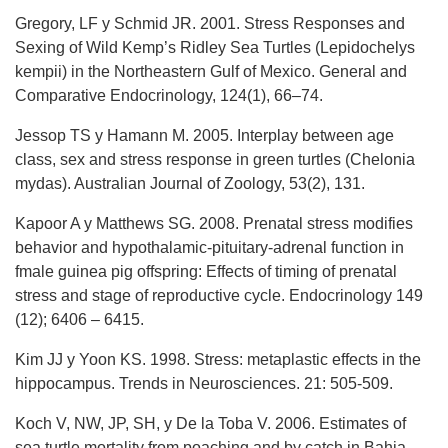
Gregory, LF y Schmid JR. 2001. Stress Responses and
Sexing of Wild Kemp’s Ridley Sea Turtles (Lepidochelys
kempii) in the Northeastern Gulf of Mexico. General and
Comparative Endocrinology, 124(1), 66–74.
Jessop TS y Hamann M. 2005. Interplay between age
class, sex and stress response in green turtles (Chelonia
mydas). Australian Journal of Zoology, 53(2), 131.
Kapoor A y Matthews SG. 2008. Prenatal stress modifies
behavior and hypothalamic-pituitary-adrenal function in
fmale guinea pig offspring: Effects of timing of prenatal
stress and stage of reproductive cycle. Endocrinology 149
(12); 6406 – 6415.
Kim JJ y Yoon KS. 1998. Stress: metaplastic effects in the
hippocampus. Trends in Neurosciences. 21: 505-509.
Koch V, NW, JP, SH, y De la Toba V. 2006. Estimates of
sea turtle mortality from poaching and by catch in Bahia