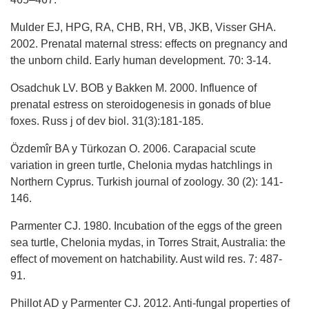
Mulder EJ, HPG, RA, CHB, RH, VB, JKB, Visser GHA.
2002. Prenatal maternal stress: effects on pregnancy and
the unborn child. Early human development. 70: 3-14.
Osadchuk LV. BOB y Bakken M. 2000. Influence of
prenatal estress on steroidogenesis in gonads of blue
foxes. Russ j of dev biol. 31(3):181-185.
Özdemîr BA y Türkozan O. 2006. Carapacial scute
variation in green turtle, Chelonia mydas hatchlings in
Northern Cyprus. Turkish journal of zoology. 30 (2): 141-
146.
Parmenter CJ. 1980. Incubation of the eggs of the green
sea turtle, Chelonia mydas, in Torres Strait, Australia: the
effect of movement on hatchability. Aust wild res. 7: 487-
91.
Phillot AD y Parmenter CJ. 2012. Anti-fungal properties of