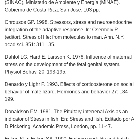
(SINAC), Ministerio de Ambiente y Energía (MINAE).
Gobierno de Costa Rica. San José. 103 pp.
Chrousos GP. 1998. Stressors, stress and neuroendocrine
integration of the adaptive response. In: Csermely P
(editor). Stress of life: from molecules to man. Ann. N.Y.
acad sci. 851: 311– 35.
Dahlof LG, Hard E, Larsson K. 1978. Influence of maternal
stress on the development of the fetal genital system.
Physiol Behav. 20: 193-195.
Denardo y Lighr P. 1993. Effects of corticosterone on social
behavior of male lizard. Hormones and behavior 27: 184 –
199.
Donaldson EM. 1981. The Pituitary-interrenal Axis as an
indicator of Stress in fish. En: Stress and fish. Editado por A
D Pickering. Academic Press, London, pp. 11-47.
Eckert KL y Eckert SA. 1990. Embryo mortality and hatch