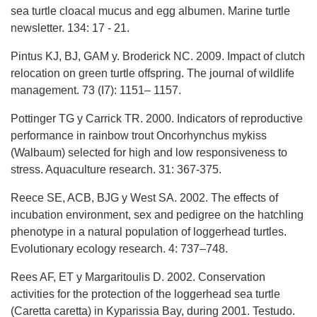
sea turtle cloacal mucus and egg albumen. Marine turtle
newsletter. 134: 17 - 21.
Pintus KJ, BJ, GAM y. Broderick NC. 2009. Impact of clutch
relocation on green turtle offspring. The journal of wildlife
management. 73 (I7): 1151– 1157.
Pottinger TG y Carrick TR. 2000. Indicators of reproductive
performance in rainbow trout Oncorhynchus mykiss
(Walbaum) selected for high and low responsiveness to
stress. Aquaculture research. 31: 367-375.
Reece SE, ACB, BJG y West SA. 2002. The effects of
incubation environment, sex and pedigree on the hatchling
phenotype in a natural population of loggerhead turtles.
Evolutionary ecology research. 4: 737–748.
Rees AF, ET y Margaritoulis D. 2002. Conservation
activities for the protection of the loggerhead sea turtle
(Caretta caretta) in Kyparissia Bay, during 2001. Testudo.