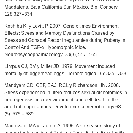
Magdalena, Baja California Sur, México. Biol Conserv.
128:327–334
Koshibu K, y Levitt P. 2007. Gene x times Environment
Effects: Stress and Memory Dysfunctions Caused by
Stress and Gonadal Factor Irregularities during Puberty in
Control And TGF-α Hypomorphic Mice.
Neuropsychopharmacology, 33(3), 557–565.
Limpus CJ, BV y Miller JD. 1979. Movement induced
mortality of loggerhead eggs. Herpetologica. 35: 335 - 338.
Mandyam CD, CEF, EAJ, RCL y Richardson HN. 2008.
Stress experienced in utero reduces sexual dichotomies in
neurogenesis, microenvironment, and cell death in the
adult rat hippocampus. Developmental neurobiology 68
(5); 575 – 589.
Marcovaldi MA y Laurent A. 1996. A six season study of
marine turtle nesting at Praia do Forte, Bahia, Brazil, with