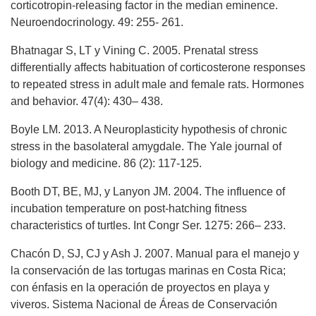
corticotropin-releasing factor in the median eminence.
Neuroendocrinology. 49: 255- 261.
Bhatnagar S, LT y Vining C. 2005. Prenatal stress
differentially affects habituation of corticosterone responses
to repeated stress in adult male and female rats. Hormones
and behavior. 47(4): 430– 438.
Boyle LM. 2013. A Neuroplasticity hypothesis of chronic
stress in the basolateral amygdale. The Yale journal of
biology and medicine. 86 (2): 117-125.
Booth DT, BE, MJ, y Lanyon JM. 2004. The influence of
incubation temperature on post-hatching fitness
characteristics of turtles. Int Congr Ser. 1275: 266– 233.
Chacón D, SJ, CJ y Ash J. 2007. Manual para el manejo y
la conservación de las tortugas marinas en Costa Rica;
con énfasis en la operación de proyectos en playa y
viveros. Sistema Nacional de Áreas de Conservación