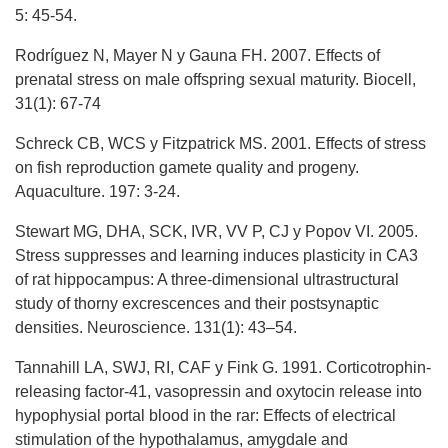
5: 45-54.
Rodríguez N, Mayer N y Gauna FH. 2007. Effects of
prenatal stress on male offspring sexual maturity. Biocell,
31(1): 67-74
Schreck CB, WCS y Fitzpatrick MS. 2001. Effects of stress
on fish reproduction gamete quality and progeny.
Aquaculture. 197: 3-24.
Stewart MG, DHA, SCK, IVR, VV P, CJ y Popov VI. 2005.
Stress suppresses and learning induces plasticity in CA3
of rat hippocampus: A three-dimensional ultrastructural
study of thorny excrescences and their postsynaptic
densities. Neuroscience. 131(1): 43–54.
Tannahill LA, SWJ, RI, CAF y Fink G. 1991. Corticotrophin-
releasing factor-41, vasopressin and oxytocin release into
hypophysial portal blood in the rar: Effects of electrical
stimulation of the hypothalamus, amygdale and