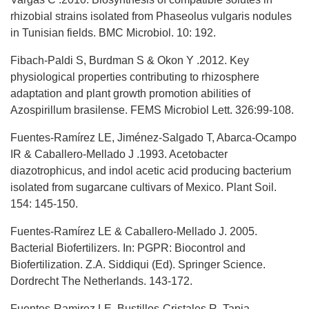
rhizobial strains isolated from Phaseolus vulgaris nodules
in Tunisian fields. BMC Microbiol. 10: 192.
Fibach-Paldi S, Burdman S & Okon Y .2012. Key
physiological properties contributing to rhizosphere
adaptation and plant growth promotion abilities of
Azospirillum brasilense. FEMS Microbiol Lett. 326:99-108.
Fuentes-Ramírez LE, Jiménez-Salgado T, Abarca-Ocampo
IR & Caballero-Mellado J .1993. Acetobacter
diazotrophicus, and indol acetic acid producing bacterium
isolated from sugarcane cultivars of Mexico. Plant Soil.
154: 145-150.
Fuentes-Ramírez LE & Caballero-Mellado J. 2005.
Bacterial Biofertilizers. In: PGPR: Biocontrol and
Biofertilization. Z.A. Siddiqui (Ed). Springer Science.
Dordrecht The Netherlands. 143-172.
Fuentes-Ramirez LE, Bustillos-Cristales R, Tapia-