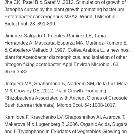
Jha CK, Patel B & Saraf M .2012. Stimulation of growth of
Jatropha curcas by the plant growth promoting bacterium
Enterobacter cancerogenus MSA2. World J Microbiol
Biotechnol. 28: 891-899.
Jimenez-Salgado T, Fuentes-Ramírez LE, Tapia-
Hernández A, Mascarua-Esparza MA, Martinez-Romero E
& Caballero-Mellado J .1997. Coffea Arabica L., a new host
plant for Acetobacter diazotrophicus, and isolation of other
nitrogen-fixing acetobacter. Appl Environ Microbiol. 63:
3676-3683.
Jorquera MA, Shaharoona B, Nadeem SM, de la Luz Mora
M & Crowley DE .2012. Plant Growth-Promoting
Rhizobacteria Associated with Ancient Clones of Creosote
Bush (Larrea tridentata). Microb Ecol. 64: 1008-1017.
Kamilova F, Kravchenko LV, Shaposhnikov Al, Azarova T,
Makarova N & Lugtenberg B .2006. Organic Acids, Sugars,
and L-Tryptophane in Exudates of Vegetables Growing on