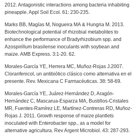
2012. Antagonistic interactions among bacteria inhabiting
pineapple. Appl Soil Ecol. 61: 230-235.
Marks BB, Magías M, Nogueira MA & Hungria M. 2013.
Biotechnological potential of rhizobial metabolites to
enhance the performance of Bradyrhizobium spp. and
Azospirillum brasilense inoculants with soybean and
maize. AMB Express. 3:1-20. 62.
Morales-García YE, Herrera MC, Muñoz-Rojas J.2007.
Cloranfenicol, un antibiótico clásico como alternativa en el
presente. Rev. Mexicana C Farmacéuticas. 38: 58-69.
Morales-García YE, Juárez-Hernández D, Aragón-
Hernández C, Mascarua-Esparza MA, Bustillos-Cristales
MR, Fuentes-Ramírez LE, Martínez-Contreras RD, Muñoz-
Rojas J. 2011. Growth response of maize plantlets
inoculated with Enterobacter spp., as a model for
alternative agricultura. Rev Argent Microbiol. 43: 287-293.