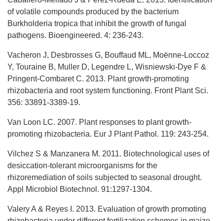
of volatile compounds produced by the bacterium
Burkholderia tropica that inhibit the growth of fungal
pathogens. Bioengineered. 4: 236-243.
Vacheron J, Desbrosses G, Bouffaud ML, Moënne-Loccoz
Y, Touraine B, Muller D, Legendre L, Wisniewski-Dye F &
Pringent-Combaret C. 2013. Plant growth-promoting
rhizobacteria and root system functioning. Front Plant Sci.
356: 33891-3389-19.
Van Loon LC. 2007. Plant responses to plant growth-
promoting rhizobacteria. Eur J Plant Pathol. 119: 243-254.
Vilchez S & Manzanera M. 2011. Biotechnological uses of
desiccation-tolerant microorganisms for the
rhizoremediation of soils subjected to seasonal drought.
Appl Microbiol Biotechnol. 91:1297-1304.
Valery A & Reyes I. 2013. Evaluation of growth promoting
rhizobacteria under different fertilization schemes in maize