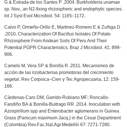
G & Estrada-de los Santos P .2004. Burkholderia unamae
sp. Nov., an N2-fixing rhizospheric and endophytic species.
Int J Syst Evol Microbiol. 54: 1165–1172.
Calvo P, Ormeño-Orillo E, Martinez-Romero E & Zuñiga D
.2010. Characterization Of Bacillus Isolates Of Potato
Rhizosphere From Andean Soils Of Peru And Their
Potential PGPR Characteristics. Braz J Microbiol. 41: 899-
906.
Camelo M, Vera SP & Bonilla R .2011. Mecanismos de
acción de las rizobacterias promotoras del crecimiento
vegetal. Rev Corpoica–Cien y Tec Agropecuaria, 12: 159-
166.
Cárdenas-Caro DM, Garrido-Rubiano MF; Roncallo-
Fandiño BA & Bonilla-Buitrago RR .2014. Inoculation with
Azospirillum spp and Enterobacter aglomerans in Guinea
Grass (Panicum maximum Jacq.) in the Cesar Department
(Colombia) Rev.Fac.Nal.Agr.Medellín 67: 7271-7280.