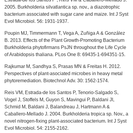
2005. Burkholderia silvatlantica sp. nov., a diazotrophic
bacterium associated with sugar cane and maize. Int J Syst
Evol Microbiol. 56: 1931-1937.
Poupin MJ, Timmermann T, Vega A, Zuñiga A & González
B. 2013. Effects of the Plant Growth-Promoting Bacterium
Burkholderia phytofirmans PsJN throughout the Life Cycle
of Arabidopsis thaliana. PLos One 8: 69435-1-694351-15.
Rajkumar M, Sandhya S, Prasas MN & Freitas H. 2012.
Perspectives of plant-asociated microbes in heavy metal
phytoremediation. Biotechnol Adv. 30: 1562-1574.
Reis VM, Estrada-de los Santos P, Tenorio-Salgado S,
Vogel J, Stoffels M, Guyon S, Mavingui P, Baldani JI,
Schmid M, Baldani J, Balandreau J, Hartmann A &
Caballero-Mellado J. 2004. Burkholderia tropica sp. Nov., a
novel nitrogen-fixing plant-associated bacterium. Int J Syst
Evol Microbiol. 54: 2155-2162.