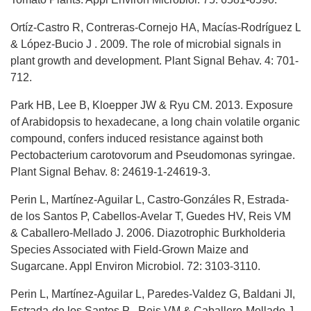
Ortíz-Castro R, Contreras-Cornejo HA, Macías-Rodríguez L
& López-Bucio J . 2009. The role of microbial signals in
plant growth and development. Plant Signal Behav. 4: 701-
712.
Park HB, Lee B, Kloepper JW & Ryu CM. 2013. Exposure
of Arabidopsis to hexadecane, a long chain volatile organic
compound, confers induced resistance against both
Pectobacterium carotovorum and Pseudomonas syringae.
Plant Signal Behav. 8: 24619-1-24619-3.
Perin L, Martínez-Aguilar L, Castro-Gonzáles R, Estrada-
de los Santos P, Cabellos-Avelar T, Guedes HV, Reis VM
& Caballero-Mellado J. 2006. Diazotrophic Burkholderia
Species Associated with Field-Grown Maize and
Sugarcane. Appl Environ Microbiol. 72: 3103-3110.
Perin L, Martínez-Aguilar L, Paredes-Valdez G, Baldani JI,
Estrada-de los Santos P , Reis VM & Caballero-Mellado J.