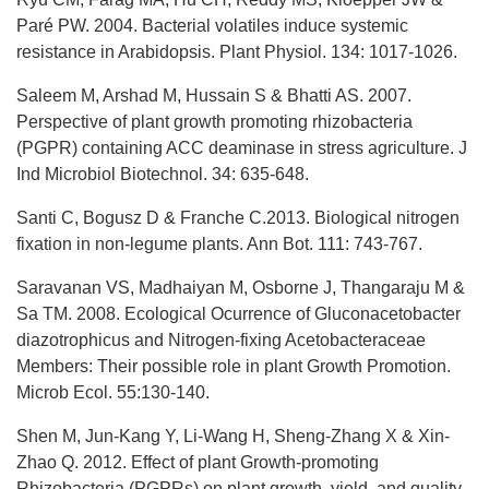
Paré PW. 2004. Bacterial volatiles induce systemic
resistance in Arabidopsis. Plant Physiol. 134: 1017-1026.
Saleem M, Arshad M, Hussain S & Bhatti AS. 2007.
Perspective of plant growth promoting rhizobacteria
(PGPR) containing ACC deaminase in stress agriculture. J
Ind Microbiol Biotechnol. 34: 635-648.
Santi C, Bogusz D & Franche C.2013. Biological nitrogen
fixation in non-legume plants. Ann Bot. 111: 743-767.
Saravanan VS, Madhaiyan M, Osborne J, Thangaraju M &
Sa TM. 2008. Ecological Ocurrence of Gluconacetobacter
diazotrophicus and Nitrogen-fixing Acetobacteraceae
Members: Their possible role in plant Growth Promotion.
Microb Ecol. 55:130-140.
Shen M, Jun-Kang Y, Li-Wang H, Sheng-Zhang X & Xin-
Zhao Q. 2012. Effect of plant Growth-promoting
Rhizobacteria (PGPRs) on plant growth, yield, and quality