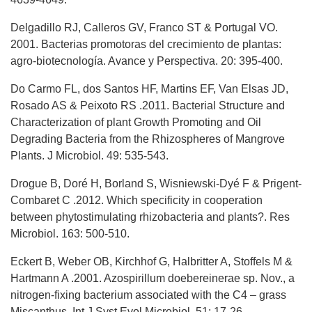
Delgadillo RJ, Calleros GV, Franco ST & Portugal VO.
2001. Bacterias promotoras del crecimiento de plantas:
agro-biotecnología. Avance y Perspectiva. 20: 395-400.
Do Carmo FL, dos Santos HF, Martins EF, Van Elsas JD,
Rosado AS & Peixoto RS .2011. Bacterial Structure and
Characterization of plant Growth Promoting and Oil
Degrading Bacteria from the Rhizospheres of Mangrove
Plants. J Microbiol. 49: 535-543.
Drogue B, Doré H, Borland S, Wisniewski-Dyé F & Prigent-
Combaret C .2012. Which specificity in cooperation
between phytostimulating rhizobacteria and plants?. Res
Microbiol. 163: 500-510.
Eckert B, Weber OB, Kirchhof G, Halbritter A, Stoffels M &
Hartmann A .2001. Azospirillum doebereinerae sp. Nov., a
nitrogen-fixing bacterium associated with the C4 – grass
Miscanthus. Int J Syst Evol Microbiol. 51: 17-26.