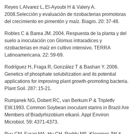
Reyes I, Alvarez L, El-Ayoubi H & Valery A.
2008.Selección y evaluación de rizobacterias promotoras
del crecimiento en pimentón y maíz. Biagro. 20: 37-48.
Robles C & Barea JM. 2004. Respuesta de la planta y del
suelo a inoculación con Glomus intraradices y
rizobacterias en maíz en cultivo intensivo. TERRA
Latinoamericana. 22: 59-69.
Rodríguez H, Fraga R, González T & Bashan Y. 2006.
Genetics of phosphate solubilization and its potential
applications for improving plant growth-promoting bacteria.
Plant Soil. 287: 15-21.
Rumjanek NG, Dobert RC, van Berkum P & Tripletfv
EW.1993. Common Soybean inoculant starins in Brazil Are
Members of Bradyrhizobium elkanii. Appl Environ
Microbiol. 59: 4371-4373.
Ryu CM, Farag MA, Hu CH, Reddy MS, Kloepper JW &