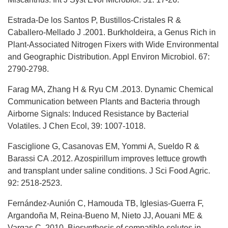
Estrada-De los Santos P, Bustillos-Cristales R &
Caballero-Mellado J .2001. Burkholdeira, a Genus Rich in
Plant-Associated Nitrogen Fixers with Wide Environmental
and Geographic Distribution. Appl Environ Microbiol. 67:
2790-2798.
Farag MA, Zhang H & Ryu CM .2013. Dynamic Chemical
Communication between Plants and Bacteria through
Airborne Signals: Induced Resistance by Bacterial
Volatiles. J Chen Ecol, 39: 1007-1018.
Fasciglione G, Casanovas EM, Yommi A, Sueldo R &
Barassi CA .2012. Azospirillum improves lettuce growth
and transplant under saline conditions. J Sci Food Agric.
92: 2518-2523.
Fernández-Aunión C, Hamouda TB, Iglesias-Guerra F,
Argandoña M, Reina-Bueno M, Nieto JJ, Aouani ME &
Vargas C .2010. Biosynthesis of compatible solutes in