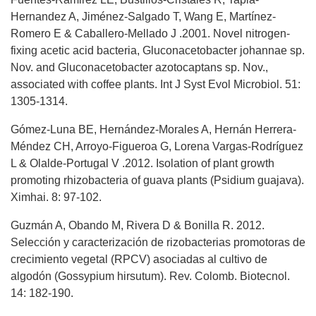
Hernandez A, Jiménez-Salgado T, Wang E, Martínez-
Romero E & Caballero-Mellado J .2001. Novel nitrogen-
fixing acetic acid bacteria, Gluconacetobacter johannae sp.
Nov. and Gluconacetobacter azotocaptans sp. Nov.,
associated with coffee plants. Int J Syst Evol Microbiol. 51:
1305-1314.
Gómez-Luna BE, Hernández-Morales A, Hernán Herrera-
Méndez CH, Arroyo-Figueroa G, Lorena Vargas-Rodríguez
L & Olalde-Portugal V .2012. Isolation of plant growth
promoting rhizobacteria of guava plants (Psidium guajava).
Ximhai. 8: 97-102.
Guzmán A, Obando M, Rivera D & Bonilla R. 2012.
Selección y caracterización de rizobacterias promotoras de
crecimiento vegetal (RPCV) asociadas al cultivo de
algodón (Gossypium hirsutum). Rev. Colomb. Biotecnol.
14: 182-190.