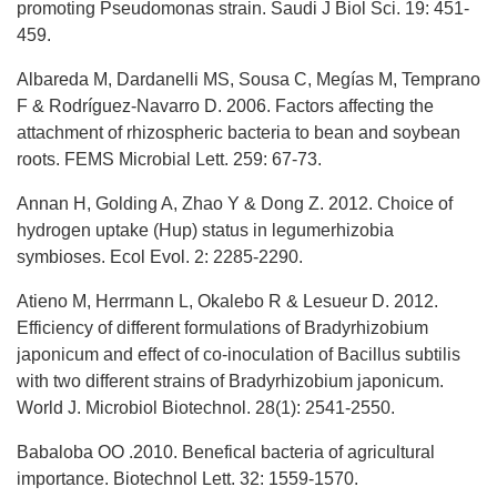
promoting Pseudomonas strain. Saudi J Biol Sci. 19: 451-
459.
Albareda M, Dardanelli MS, Sousa C, Megías M, Temprano
F & Rodríguez-Navarro D. 2006. Factors affecting the
attachment of rhizospheric bacteria to bean and soybean
roots. FEMS Microbial Lett. 259: 67-73.
Annan H, Golding A, Zhao Y & Dong Z. 2012. Choice of
hydrogen uptake (Hup) status in legumerhizobia
symbioses. Ecol Evol. 2: 2285-2290.
Atieno M, Herrmann L, Okalebo R & Lesueur D. 2012.
Efficiency of different formulations of Bradyrhizobium
japonicum and effect of co-inoculation of Bacillus subtilis
with two different strains of Bradyrhizobium japonicum.
World J. Microbiol Biotechnol. 28(1): 2541-2550.
Babaloba OO .2010. Benefical bacteria of agricultural
importance. Biotechnol Lett. 32: 1559-1570.