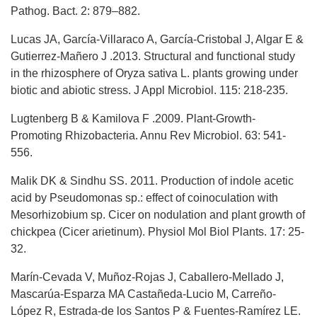
Pathog. Bact. 2: 879–882.
Lucas JA, García-Villaraco A, García-Cristobal J, Algar E &
Gutierrez-Mañero J .2013. Structural and functional study
in the rhizosphere of Oryza sativa L. plants growing under
biotic and abiotic stress. J Appl Microbiol. 115: 218-235.
Lugtenberg B & Kamilova F .2009. Plant-Growth-
Promoting Rhizobacteria. Annu Rev Microbiol. 63: 541-
556.
Malik DK & Sindhu SS. 2011. Production of indole acetic
acid by Pseudomonas sp.: effect of coinoculation with
Mesorhizobium sp. Cicer on nodulation and plant growth of
chickpea (Cicer arietinum). Physiol Mol Biol Plants. 17: 25-
32.
Marín-Cevada V, Muñoz-Rojas J, Caballero-Mellado J,
Mascarúa-Esparza MA Castañeda-Lucio M, Carreño-
López R, Estrada-de los Santos P & Fuentes-Ramírez LE.