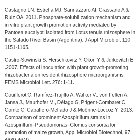
Castagno LN, Estrella MJ, Sannazzaro Al, Grassano A &
Ruiz OA .2011. Phosphate-solubilization mechanism and
in vitro plant growth promotion activity mediated by
Pantoea eucalypti isolated from Lotus tenuis rhizosphere in
the Salado River Basin (Argentina). J Appl Microbiol. 110:
1151-1165.
Castro-Sowinski S, Herschkovitz Y, Okon Y & Jurkevitch E
.2007. Effects of inoculation with plant growth-promoting
rhizobacteria on resident rhizosphere microorganisms.
FEMS Microbiol Lett. 276: 1-11.
Couillerot O, Ramírez-Trujillo A, Walker V., von Felten A,
Jansa J., Maurhofer M., Défago G, Prigent-Combaret C,
Comte G, Caballero-Mellado J & Moënne-Loccoz Y .2013.
Comparison of prominent Azospirillum strains in
Azospirillum–Pseudomonas–Glomus consortia for
promotion of maize growth, Appl Microbiol Biotechnol, 97:
4639-4649.