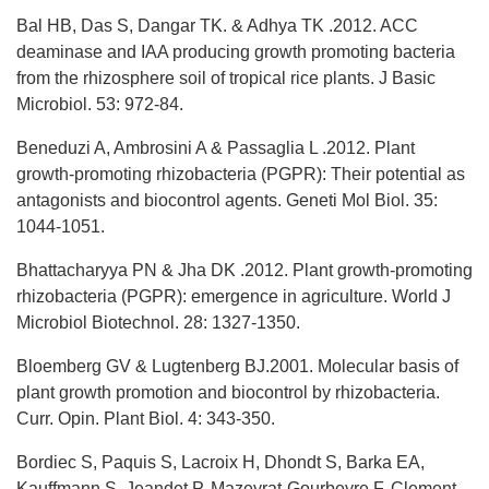
Bal HB, Das S, Dangar TK. & Adhya TK .2012. ACC
deaminase and IAA producing growth promoting bacteria
from the rhizosphere soil of tropical rice plants. J Basic
Microbiol. 53: 972-84.
Beneduzi A, Ambrosini A & Passaglia L .2012. Plant
growth-promoting rhizobacteria (PGPR): Their potential as
antagonists and biocontrol agents. Geneti Mol Biol. 35:
1044-1051.
Bhattacharyya PN & Jha DK .2012. Plant growth-promoting
rhizobacteria (PGPR): emergence in agriculture. World J
Microbiol Biotechnol. 28: 1327-1350.
Bloemberg GV & Lugtenberg BJ.2001. Molecular basis of
plant growth promotion and biocontrol by rhizobacteria.
Curr. Opin. Plant Biol. 4: 343-350.
Bordiec S, Paquis S, Lacroix H, Dhondt S, Barka EA,
Kauffmann S, Jeandet P, Mazeyrat-Gourbeyre F, Clement