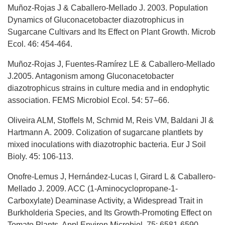
Muñoz-Rojas J & Caballero-Mellado J. 2003. Population
Dynamics of Gluconacetobacter diazotrophicus in
Sugarcane Cultivars and Its Effect on Plant Growth. Microb
Ecol. 46: 454-464.
Muñoz-Rojas J, Fuentes-Ramírez LE & Caballero-Mellado
J.2005. Antagonism among Gluconacetobacter
diazotrophicus strains in culture media and in endophytic
association. FEMS Microbiol Ecol. 54: 57–66.
Oliveira ALM, Stoffels M, Schmid M, Reis VM, Baldani JI &
Hartmann A. 2009. Colization of sugarcane plantlets by
mixed inoculations with diazotrophic bacteria. Eur J Soil
Bioly. 45: 106-113.
Onofre-Lemus J, Hernández-Lucas I, Girard L & Caballero-
Mellado J. 2009. ACC (1-Aminocyclopropane-1-
Carboxylate) Deaminase Activity, a Widespread Trait in
Burkholderia Species, and Its Growth-Promoting Effect on
Tomato Plants. Appl Environ Microbiol. 75: 6581-6590.