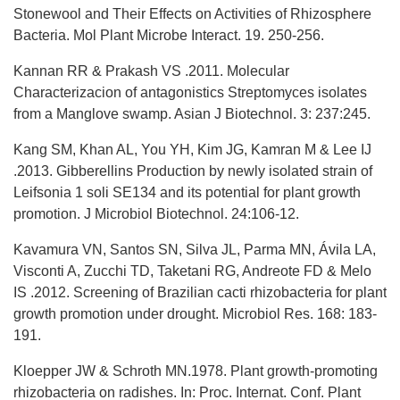
Stonewool and Their Effects on Activities of Rhizosphere
Bacteria. Mol Plant Microbe Interact. 19. 250-256.
Kannan RR & Prakash VS .2011. Molecular
Characterizacion of antagonistics Streptomyces isolates
from a Manglove swamp. Asian J Biotechnol. 3: 237:245.
Kang SM, Khan AL, You YH, Kim JG, Kamran M & Lee IJ
.2013. Gibberellins Production by newly isolated strain of
Leifsonia 1 soli SE134 and its potential for plant growth
promotion. J Microbiol Biotechnol. 24:106-12.
Kavamura VN, Santos SN, Silva JL, Parma MN, Ávila LA,
Visconti A, Zucchi TD, Taketani RG, Andreote FD & Melo
IS .2012. Screening of Brazilian cacti rhizobacteria for plant
growth promotion under drought. Microbiol Res. 168: 183-
191.
Kloepper JW & Schroth MN.1978. Plant growth-promoting
rhizobacteria on radishes. In: Proc. Internat. Conf. Plant