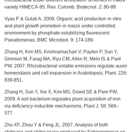
variety HIMECA-95. Rev. Colomb. Biotecnol. 2: 80-88
Vyas P & Gulati A. 2009. Organic acid production in vitro
and plant growth promotion in maize under controlled
environment by phosphate-solubilizing fluorescent
Pseudomonas. BMC Microbiol. 9: 174-189.
Zhang H, Kim MS, Krishnamachari V, Payton P, Sun Y,
Grimson M, Farag MA, Ryu CM, Allen R, Melo IS & Paré
PW. 2007. Rhizobacterial volatile emissions regulate auxin
homeostasis and cell expansion in Arabidopsis. Plant. 226:
839-851.
Zhang H, Sun Y, Xie X, Kim MS, Dowd SE & Pare PW.
2009. A soil bacterium regulates plant acquisition of iron
via deficiency-inducible mechanisms. Plant J. 58: 568–
577.
Zhu XF, Zhou Y & Feng JL. 2007. Analysis of both
chitinase and chitosanase produced by Sphingomonas sp.