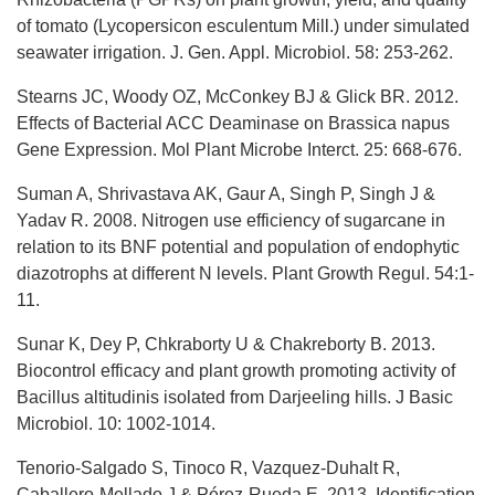
of tomato (Lycopersicon esculentum Mill.) under simulated
seawater irrigation. J. Gen. Appl. Microbiol. 58: 253-262.
Stearns JC, Woody OZ, McConkey BJ & Glick BR. 2012.
Effects of Bacterial ACC Deaminase on Brassica napus
Gene Expression. Mol Plant Microbe Interct. 25: 668-676.
Suman A, Shrivastava AK, Gaur A, Singh P, Singh J &
Yadav R. 2008. Nitrogen use efficiency of sugarcane in
relation to its BNF potential and population of endophytic
diazotrophs at different N levels. Plant Growth Regul. 54:1-
11.
Sunar K, Dey P, Chkraborty U & Chakreborty B. 2013.
Biocontrol efficacy and plant growth promoting activity of
Bacillus altitudinis isolated from Darjeeling hills. J Basic
Microbiol. 10: 1002-1014.
Tenorio-Salgado S, Tinoco R, Vazquez-Duhalt R,
Caballero-Mellado J & Pérez-Rueda E. 2013. Identification