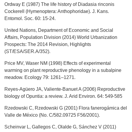
Ordway E (1987) The life history of Diadasia rinconis
Cockerell (Hymenoptera: Anthophoridae). J. Kans.
Entomol. Soc. 60: 15-24.
United Nations, Department of Economic and Social
Affairs, Population Division (2014) World Urbanization
Prospects: The 2014 Revision, Highlights
(ST/ESA/SER.A/352).
Price MV, Waser NM (1998) Effects of experimental
warming on plant reproductive phenology in a subalpine
meadow. Ecology 79: 1261–1271.
Reyes-Agüero JA, Valiente-Banuet A (2006) Reproductive
biology of Opuntia: a review. J. Arid Environ. 64: 549-585
Rzedowski C, Rzedowski G (2001) Flora fanerogámica del
Valle de México (No. C/582.09725 F56/2001).
Scheinvar L, Gallegos C, Olalde G, Sánchez V (2011)