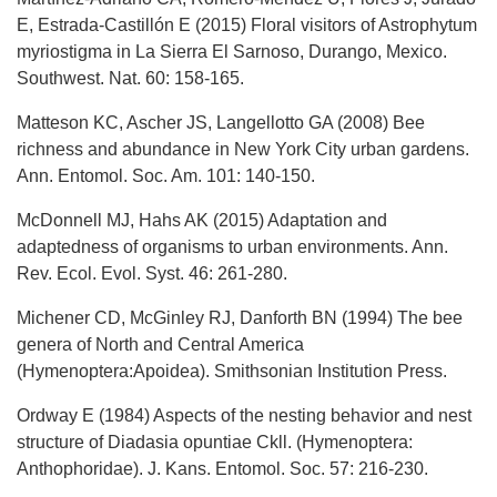
E, Estrada-Castillón E (2015) Floral visitors of Astrophytum
myriostigma in La Sierra El Sarnoso, Durango, Mexico.
Southwest. Nat. 60: 158-165.
Matteson KC, Ascher JS, Langellotto GA (2008) Bee
richness and abundance in New York City urban gardens.
Ann. Entomol. Soc. Am. 101: 140-150.
McDonnell MJ, Hahs AK (2015) Adaptation and
adaptedness of organisms to urban environments. Ann.
Rev. Ecol. Evol. Syst. 46: 261-280.
Michener CD, McGinley RJ, Danforth BN (1994) The bee
genera of North and Central America
(Hymenoptera:Apoidea). Smithsonian Institution Press.
Ordway E (1984) Aspects of the nesting behavior and nest
structure of Diadasia opuntiae Ckll. (Hymenoptera:
Anthophoridae). J. Kans. Entomol. Soc. 57: 216-230.