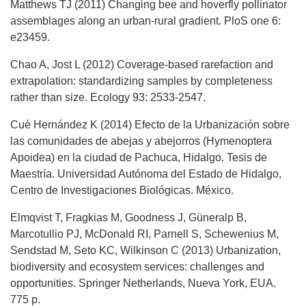
Matthews TJ (2011) Changing bee and hoverfly pollinator
assemblages along an urban-rural gradient. PloS one 6:
e23459.
Chao A, Jost L (2012) Coverage-based rarefaction and
extrapolation: standardizing samples by completeness
rather than size. Ecology 93: 2533-2547.
Cué Hernández K (2014) Efecto de la Urbanización sobre
las comunidades de abejas y abejorros (Hymenoptera
Apoidea) en la ciudad de Pachuca, Hidalgo. Tesis de
Maestría. Universidad Autónoma del Estado de Hidalgo,
Centro de Investigaciones Biológicas. México.
Elmqvist T, Fragkias M, Goodness J, Güneralp B,
Marcotullio PJ, McDonald RI, Parnell S, Schewenius M,
Sendstad M, Seto KC, Wilkinson C (2013) Urbanization,
biodiversity and ecosystem services: challenges and
opportunities. Springer Netherlands, Nueva York, EUA.
775 p.