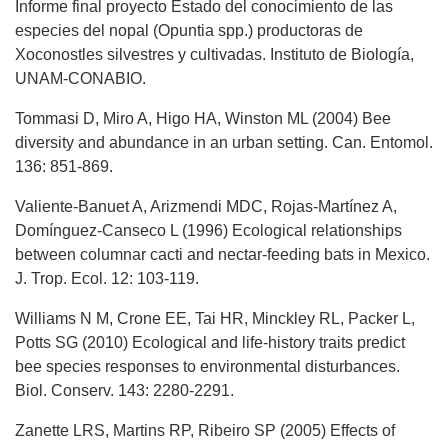
Informe final proyecto Estado del conocimiento de las
especies del nopal (Opuntia spp.) productoras de
Xoconostles silvestres y cultivadas. Instituto de Biología,
UNAM-CONABIO.
Tommasi D, Miro A, Higo HA, Winston ML (2004) Bee
diversity and abundance in an urban setting. Can. Entomol.
136: 851-869.
Valiente-Banuet A, Arizmendi MDC, Rojas-Martínez A,
Domínguez-Canseco L (1996) Ecological relationships
between columnar cacti and nectar-feeding bats in Mexico.
J. Trop. Ecol. 12: 103-119.
Williams N M, Crone EE, Tai HR, Minckley RL, Packer L,
Potts SG (2010) Ecological and life-history traits predict
bee species responses to environmental disturbances.
Biol. Conserv. 143: 2280-2291.
Zanette LRS, Martins RP, Ribeiro SP (2005) Effects of