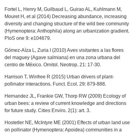
Fortel L, Henry M, Guilbaud L, Guirao AL, Kuhlmann M,
Mouret H, et al (2014) Decreasing abundance, increasing
diversity and changing structure of the wild bee community
(Hymenoptera: Anthophila) along an urbanization gradient.
PloS one 9: e104679.
Gómez-Aíza L, Zuria I (2010) Aves visitantes a las flores
del maguey (Agave salmiana) en una zona urbana del
centro de México. Ornitol. Neotrop. 21: 17-30.
Harrison T, Winfree R (2015) Urban drivers of plant-
pollinator interactions. Funct. Ecol. 29: 879-888.
Hernandez JL, Frankie GW, Thorp RW (2009) Ecology of
urban bees: a review of current knowledge and directions
for future study. Cities Enviro. 2(1): art. 3.
Hostetler NE, McIntyre ME (2001) Effects of urban land use
on pollinator (Hymenoptera: Apoidea) communities in a