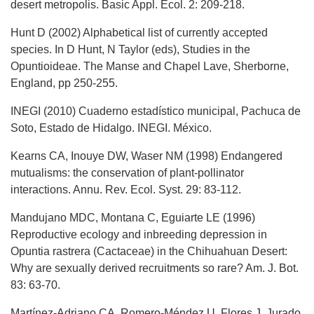
desert metropolis. Basic Appl. Ecol. 2: 209-218.
Hunt D (2002) Alphabetical list of currently accepted
species. In D Hunt, N Taylor (eds), Studies in the
Opuntioideae. The Manse and Chapel Lave, Sherborne,
England, pp 250-255.
INEGI (2010) Cuaderno estadístico municipal, Pachuca de
Soto, Estado de Hidalgo. INEGI. México.
Kearns CA, Inouye DW, Waser NM (1998) Endangered
mutualisms: the conservation of plant-pollinator
interactions. Annu. Rev. Ecol. Syst. 29: 83-112.
Mandujano MDC, Montana C, Eguiarte LE (1996)
Reproductive ecology and inbreeding depression in
Opuntia rastrera (Cactaceae) in the Chihuahuan Desert:
Why are sexually derived recruitments so rare? Am. J. Bot.
83: 63-70.
Martínez-Adriano CA, Romero-Méndez U, Flores J, Jurado